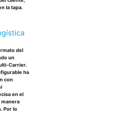
el cliente,
n la tapa.
ogística
rmato del
ndo un
lti-Carrier.
figurable ha
ón con
i
ecisa en el
de manera
. Por lo