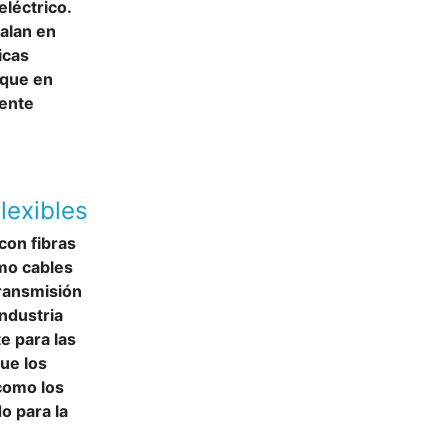
léctrico.
ualan en
icas
 que en
mente
lexibles
con fibras
omo cables
transmisión
Industria
e para las
ue los
 como los
o para la