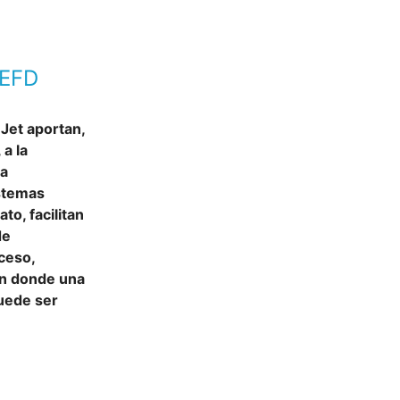
 EFD
Jet aportan,
a la
ra
istemas
to, facilitan
de
cceso,
en donde una
uede ser