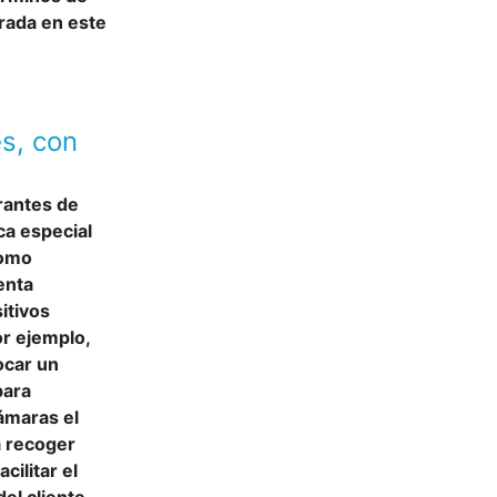
rada en este
s, con
rantes de
ca especial
como
enta
itivos
or ejemplo,
ocar un
para
ámaras el
a recoger
cilitar el