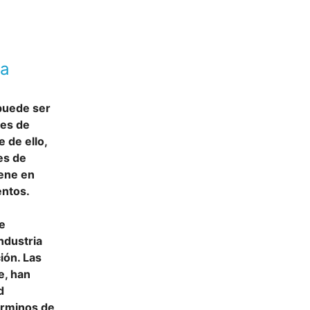
la
puede ser
les de
 de ello,
es de
iene en
entos.
de
ndustria
ión. Las
e, han
d
érminos de