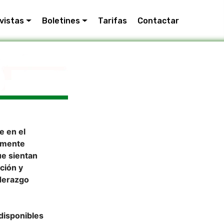
vistas
Boletines
Tarifas
Contactar
e en el
amente
ue sientan
ción y
iderazgo
disponibles