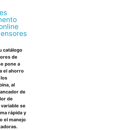
res
mento
online
sensores
u catálogo
dores de
se pone a
a el ahorro
 los
ina, al
rrancador de
dor de
 variable se
ma rápida y
mo el manejo
tadoras.