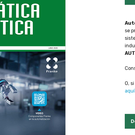
Aut
se p
sist
indu
AUT
Cons
O, s
aquí
D