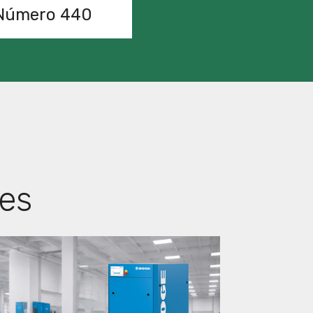
Número 440
es