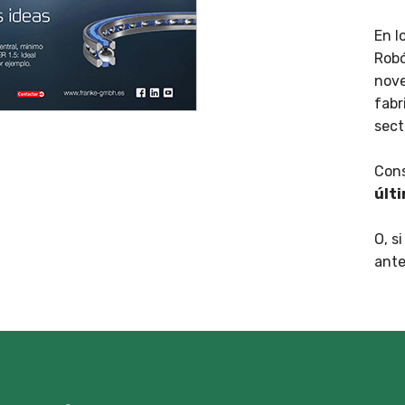
En l
Robó
nove
fabr
sect
Cons
últ
O, s
ante