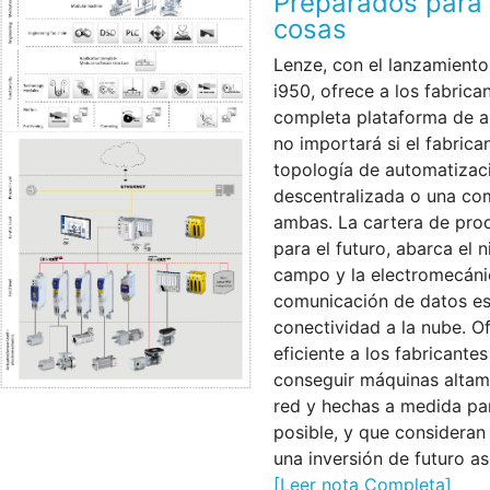
Preparados para e
cosas
Lenze, con el lanzamient
i950, ofrece a los fabric
completa plataforma de au
no importará si el fabric
topología de automatizaci
descentralizada o una com
ambas. La cartera de pro
para el futuro, abarca el n
campo y la electromecáni
comunicación de datos es
conectividad a la nube. Of
eficiente a los fabricant
conseguir máquinas altamen
red y hechas a medida par
posible, y que consideran
una inversión de futuro a
[Leer nota Completa]