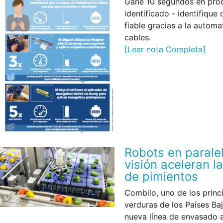
Gane 10 segundos en pro
identificado - identifique
fiable gracias a la automa
cables.
[Leer nota Completa]
Robots en parale
visión aceleran l
de pimientos
Combilo, uno de los princ
verduras de los Países Ba
nueva línea de envasado a