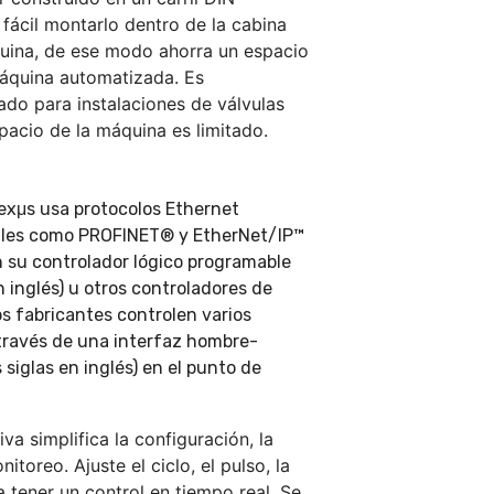
fácil montarlo dentro de la cabina
uina, de ese modo ahorra un espacio
máquina automatizada. Es
do para instalaciones de válvulas
pacio de la máquina es limitado.
exμs usa protocolos Ethernet
tales como PROFINET® y EtherNet/IP™
 su controlador lógico programable
n inglés) u otros controladores de
os fabricantes controlen varios
 través de una interfaz hombre-
siglas en inglés) en el punto de
iva simplifica la configuración, la
toreo. Ajuste el ciclo, el pulso, la
 tener un control en tiempo real. Se