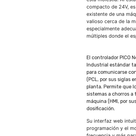
compacto de 24V, es 
existente de una máq
valioso cerca de la 
especialmente adecua
múltiples donde el es
El controlador PICO N
Industrial estándar 
para comunicarse con
(PCL, por sus siglas e
planta. Permite que l
sistemas a chorros a
máquina (HMI, por sus 
dosificación.
Su interfaz web intuit
programación y el moni
frecuencia y más para