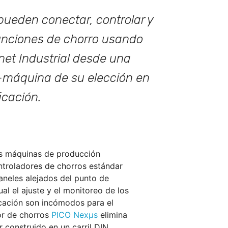
pueden conectar, controlar y
funciones de chorro usando
net Industrial desde una
-máquina de su elección en
icación.
as máquinas de producción
ntroladores de chorros estándar
neles alejados del punto de
ual el ajuste y el monitoreo de los
cación son incómodos para el
dor de chorros
PICO Nexμs
elimina
r construido en un carril DIN