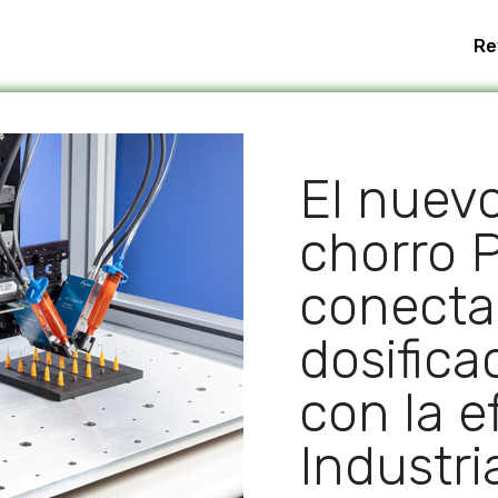
Re
El nuev
chorro 
conecta
dosifica
con la e
Industri