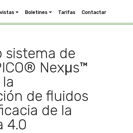
vistas
Boletines
Tarifas
Contactar
o sistema de
PICO® Nexμs™
 la
ción de fluidos
ficacia de la
a 4.0