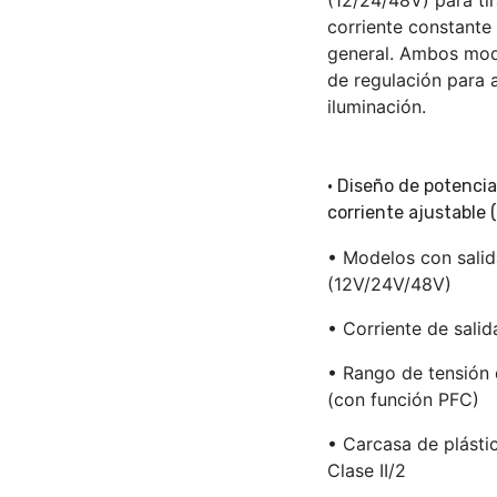
(12/24/48V) para tir
corriente constante 
general. Ambos mod
de regulación para 
iluminación.
• Diseño de potenci
corriente ajustable (
• Modelos con salid
(12V/24V/48V)
• Corriente de sali
• Rango de tensión
(con función PFC)
• Carcasa de plásti
Clase II/2