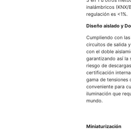
3 en 1 u otros méto
inalámbricos (KNX/B
regulación es <1%.
Diseño aislado y Do
Cumpliendo con las 
circuitos de salida 
con el doble aislam
garantizando así la 
riesgo de descargas 
certificación inter
gama de tensiones de
conveniente para cu
iluminación que requ
mundo.
Miniaturización