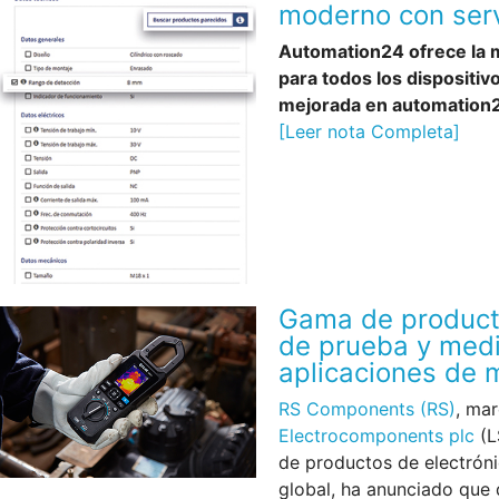
moderno con ser
Automation24 ofrece la
para todos los dispositiv
mejorada en automation
[Leer nota Completa]
Gama de product
de prueba y medi
aplicaciones de 
RS Components (RS)
, ma
Electrocomponents plc
(L
de productos de electróni
global, ha anunciado que