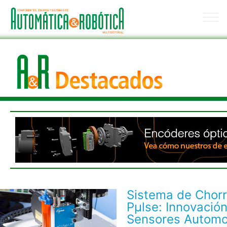
Sistema de Chorr
Pµlse: Innovación
Sensores Automo